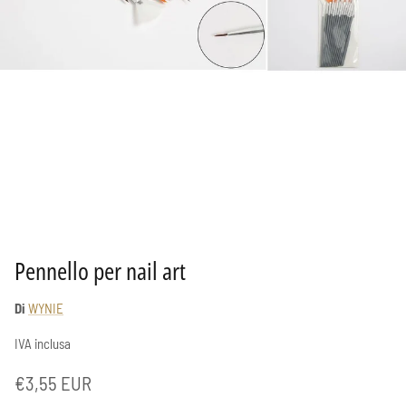
Pennello per nail art
Di
WYNIE
IVA inclusa
Prezzo normale
€3,55 EUR