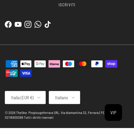
ISCRIVITI
Facebook
YouTube
Instagram
WhatsApp
TikTok
Paese/Regione
Lingua
Italia (EUR €)
Italiano
VIP
© 2026
TheOne
.
Pingtougeferrara SRL, Via diamantina 32, Ferrara ( FE ) P.Iva:
02116900388 Tutti i diritti riservati