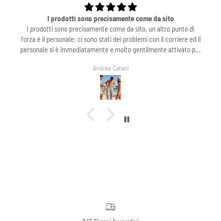
I prodotti sono precisamente come da sito
I prodotti sono precisamente come da sito, un altro punto di
forza è il personale: ci sono stati dei problemi con il corriere ed il
personale si è immediatamente e molto gentilmente attivato per
risolvere in breve tempo il problema! Consiglio fortemente ed in
Andrea Catani
particolare ringrazio Sofia M.