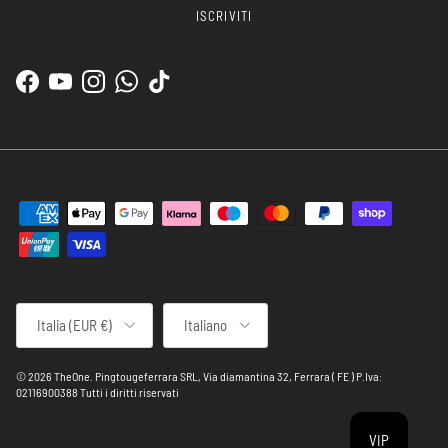
ISCRIVITI
Facebook
YouTube
Instagram
WhatsApp
TikTok
Paese/Regione
Lingua
Italia (EUR €)
Italiano
© 2026
TheOne
.
Pingtougeferrara SRL, Via diamantina 32, Ferrara ( FE ) P.Iva:
02116900388 Tutti i diritti riservati
VIP