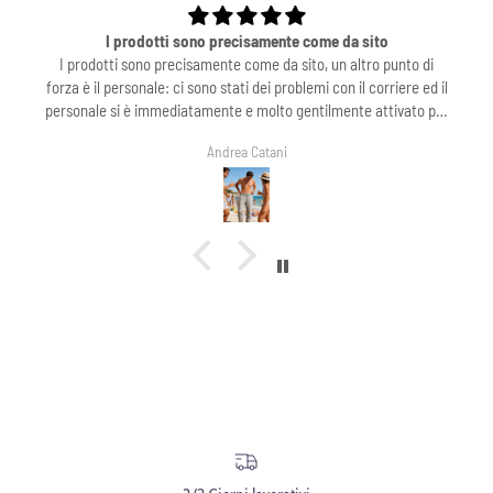
I prodotti sono precisamente come da sito
otti sono precisamente come da sito, un altro punto di
l personale: ci sono stati dei problemi con il corriere ed il
e si è immediatamente e molto gentilmente attivato per
e in breve tempo il problema! Consiglio fortemente ed in
Andrea Catani
particolare ringrazio Sofia M.