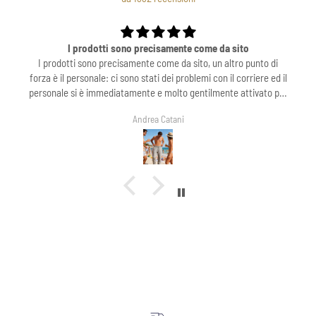
amente come da sito
Bellissimo
e da sito, un altro punto di
Bellissimo ❤️❤️
ei problemi con il corriere ed il
olto gentilmente attivato per
ma! Consiglio fortemente ed in
tani
Sonia Moro
azio Sofia M.