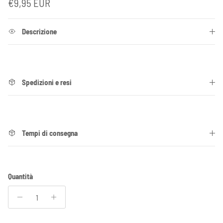
Prezzo normale
€9,95 EUR
Descrizione
Spedizioni e resi
Tempi di consegna
Quantità