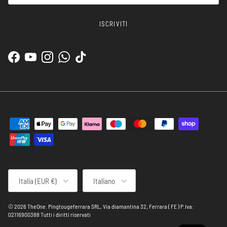
ISCRIVITI
Facebook
YouTube
Instagram
WhatsApp
TikTok
Paese/Regione
Lingua
Italia (EUR €)
Italiano
© 2026
TheOne
.
Pingtougeferrara SRL, Via diamantina 32, Ferrara ( FE ) P.Iva:
02116900388 Tutti i diritti riservati