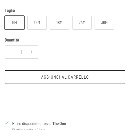
Taglia
6M
12M
18M
24M
36M
Quantità
AGGIUNGI AL CARRELLO
Ritiro disponibile presso
The One
Di solito pronto in 24 ore