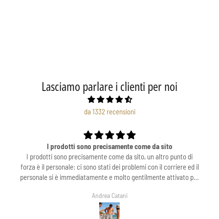
Lasciamo parlare i clienti per noi
da 1332 recensioni
Bellissimo
unto di
Bellissimo ❤️❤️
iere ed il
ivato per
nte ed in
Sonia Moro