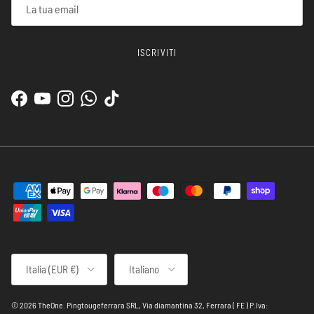
ISCRIVITI
Facebook
YouTube
Instagram
WhatsApp
TikTok
Paese/Regione
Lingua
Italia (EUR €)
Italiano
© 2026
TheOne
.
Pingtougeferrara SRL, Via diamantina 32, Ferrara ( FE ) P.Iva: