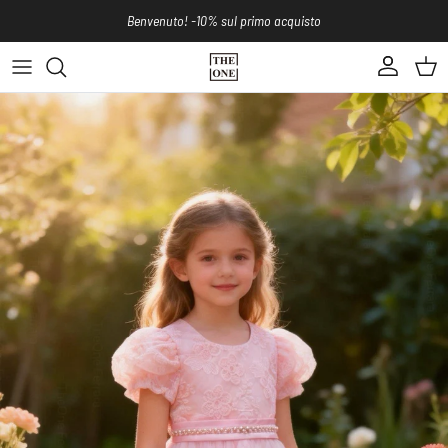
Passa ai contenuti
Benvenuto! -10% sul primo acquisto
Account
Carre
Passa alle informazioni sul prodotto