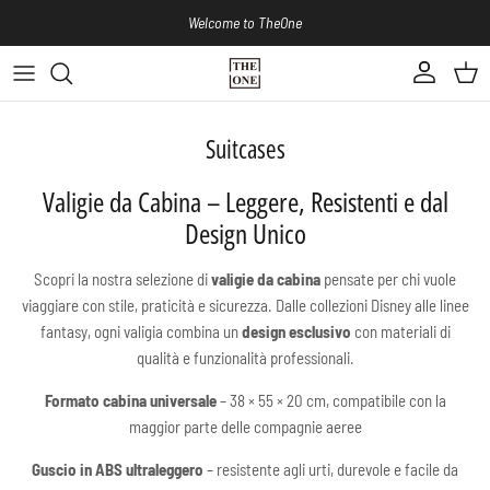
Skip to content
Welcome to TheOne
Account
Cart
Suitcases
Valigie da Cabina – Leggere, Resistenti e dal
Design Unico
Scopri la nostra selezione di
valigie da cabina
pensate per chi vuole
viaggiare con stile, praticità e sicurezza. Dalle collezioni Disney alle linee
fantasy, ogni valigia combina un
design esclusivo
con materiali di
qualità e funzionalità professionali.
Formato cabina universale
– 38 × 55 × 20 cm, compatibile con la
maggior parte delle compagnie aeree
Guscio in ABS ultraleggero
– resistente agli urti, durevole e facile da