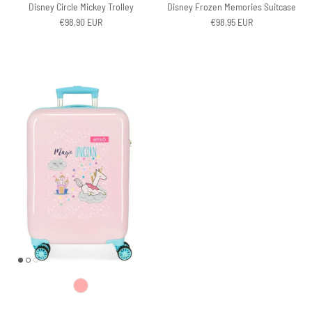
Disney Circle Mickey Trolley
Disney Frozen Memories Suitcase
Regular price
Regular price
€98,90 EUR
€98,95 EUR