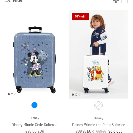
Filter
10% off
Disney
Disney
Disney Minnie Style Suitcase
Disney Winnie the Pooh Suitcase
Regular price
Sale price
Regular price
€98,00 EUR
€89,95 EUR
€99,95
Sold out